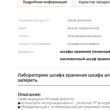
Подробная информация
Характер проду
Название продукта::
Шкаф хранения
Цвет::
Белый, подгонянный
Полки::
Фиксированная рамка
Общее пользование::
Коммерчески мебель
шкафы хранения полиокри
Выделить:
кисловочный шкаф хранен
Лабораторию шкафа хранения шкафа ал
запереть
Описание:
Шкаф медицины PP/шкаф реагента
◆Используйте интернационально - узнанные PP всходят
◆Оборудованный с течебезопасной регулируемой полко