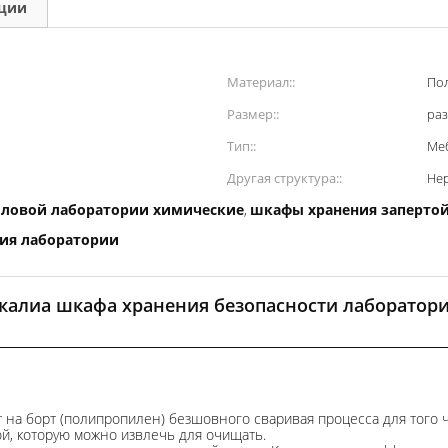
кции
Материал::
По
Размер::
раз
Тип::
Ме
Другая структура::
Нер
ловой лаборатории химические
шкафы хранения заперто
,
ия лаборатории
калиа шкафа хранения безопасности лаборато
 на борт (полипропилен) безшовного сваривая процесса для того 
й, которую можно извлечь для очищать.