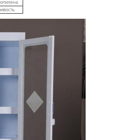
ропилена
чивость