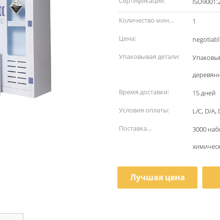
Сертификация:
Количество мин
1
заказа:
Цена:
negotiabl
Упаковывая детали:
Упаковыв
деревянн
Время доставки:
15 дней
Условия оплаты:
L/C, D/A
Поставка
3000 наб
способности:
химическ
Лучшая цена