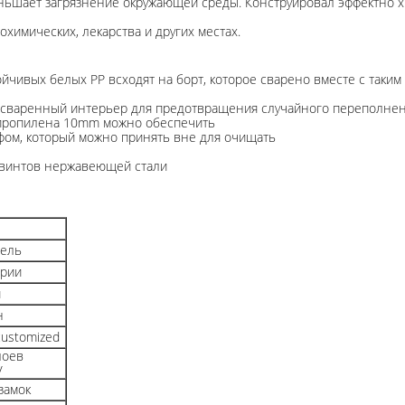
ьшает загрязнение окружающей среды. Конструировал эффектно хр
имических, лекарства и других местах.
ойчивых белых PP всходят на борт, которое сварено вместе с таки
 сваренный интерьер для предотвращения случайного переполнен
ипропилена 10mm можно обеспечить
фом, который можно принять вне для очищать
4 винтов нержавеющей стали
бель
ории
й
н
ustomized
лоев
/
замок