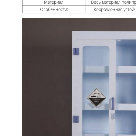
Материал:
Весь материал полип
Особенности:
Коррозионная устой