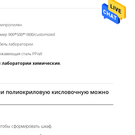
липропилен
мер 900*500*1800/customized
бель лаборатории
жавеющая сталь PP/all
й лаборатории химические
,
рии полиокриловую кисловочную можно
чтобы сформировать шкаф.