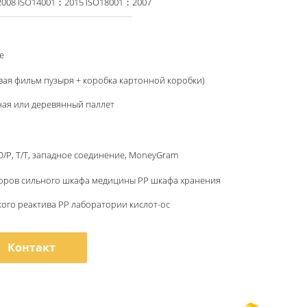
ISO9001:2008 ISO14001：2015 ISO18001：2007
e
ая фильм пузыря + коробка картонной коробки)
ая или деревянный паллет
, D/P, T/T, западное соединение, MoneyGram
оров сильного шкафа медицины PP шкафа хранения
ого реактива PP лаборатории кислот-ос
Контакт