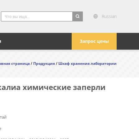
Russian
search
и
Запрос цены
авная страница
/
Продукция
/
Шкаф хранения лаборатории
калиа химические заперли
тай
e