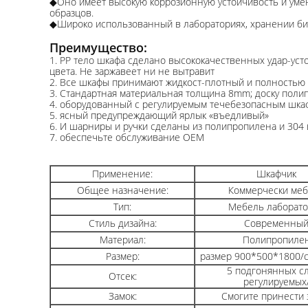
◆Оно имеет высокую коррозионную устойчивость и умен
образцов.
◆Широко использованный в лабораториях, хранении биох
Преимущество:
1. PP тело шкафа сделано высококачественных удар-уст
цвета. Не заржавеет ни не вытравит
2. Все шкафы принимают жидкост-плотный и полностью
3. Стандартная материальная толщина 8mm; доску пол
4. оборудованный с регулируемым течебезопасным шка
5. ясный предупреждающий ярлык «въедливый»
6. И шарниры и ручки сделаны из полипропилена и 30
7. обеспечьте обслуживание OEM
Применение:
Шкафчик
Общее назначение:
Коммерчески ме
Тип:
Мебель лаборат
Стиль дизайна:
Современны
Материал:
Полипропиле
Размер:
размер 900*500*1800/c
5 подгонянных с
Отсек:
регулируемых
Замок:
Смогите принести 