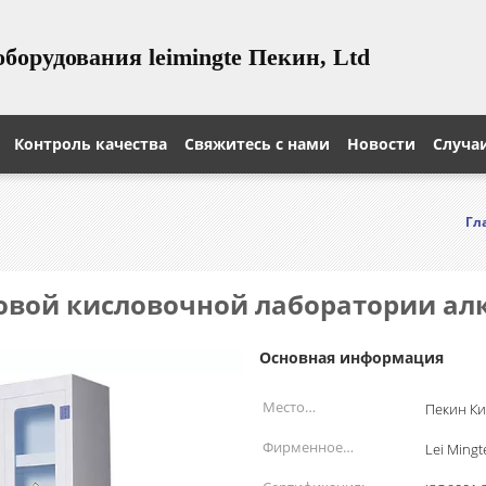
оборудования leimingte Пекин, Ltd
Контроль качества
Свяжитесь с нами
Новости
Случа
Гл
вой кисловочной лаборатории ал
Основная информация
Место
Пекин Ки
происхождения:
Фирменное
Lei Mingt
наименование: